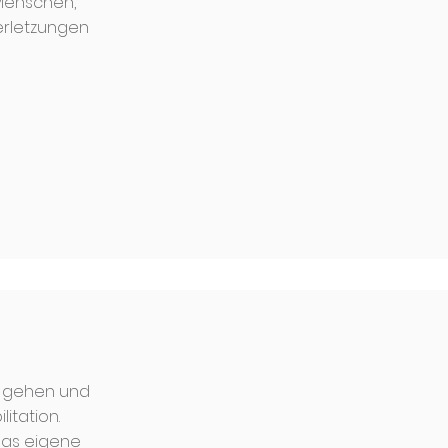
Menschen,
erletzungen
r gehen und
itation.
das eigene