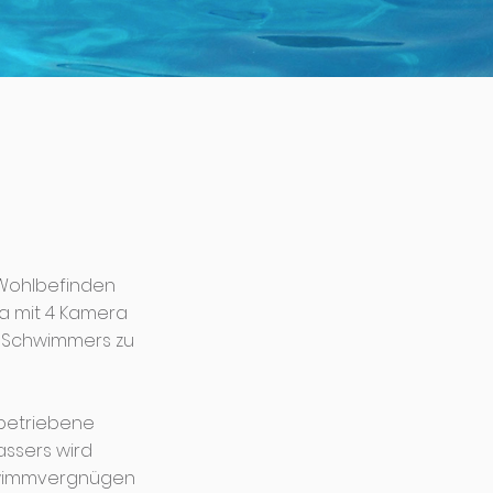
 Wohlbefinden
za mit 4 Kamera
 Schwimmers zu
betriebene
ssers wird
chwimmvergnügen