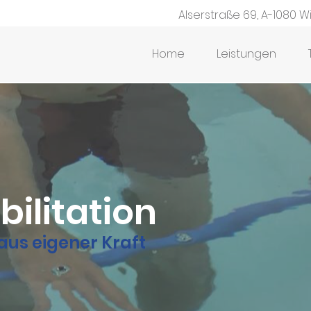
Alserstraße 69, A-1080 W
Home
Leistungen
ilitation
us eigener Kraft