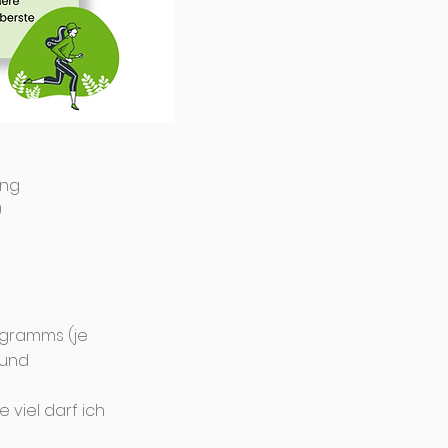
ung
)
ogramms (je
 und
 viel darf ich