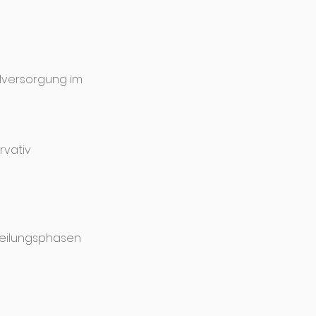
elversorgung im
rvativ
heilungsphasen