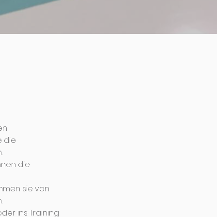
en
 die
.
hnen die
mmen sie von
.
oder ins Training