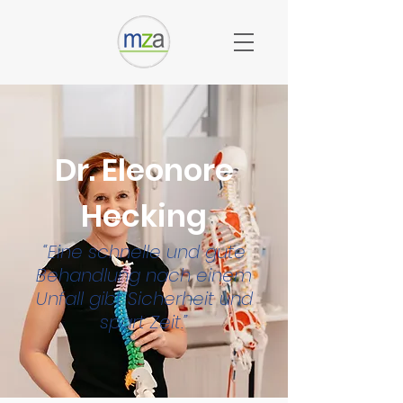
Dr.
Eleonore
Hecking
“Eine schnelle und gute
Behandlung nach einem
Unfall gibt Sicherheit und
spart Zeit.”