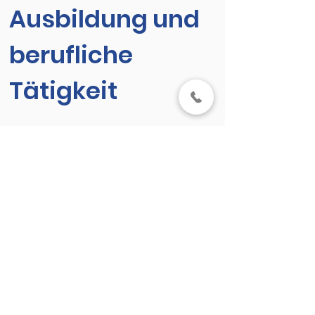
Ausbildung und
berufliche
Tätigkeit
Ausbildung zur Fachärztin,
Tätigkeit als Fachärztin für
Unfallchirurgie Univ. Klinik f.
Unfallchirurgie AKH Wien
2001
-2013
Mitglied des Handteams der
Univ. Kl. f. Unfallchirurgie AKH Wien
Gutachterin für Ortho/Trauma im
Gesundheitszentrum der SVS bis
2017
AUVA TZ Wien LBK 2017/2018 als