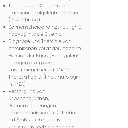
Therapie und Operation bei
Daumensattelgelenksarthrose
(Rhizarthrose)
Sehnenscheidenentzündung/Te
ndovaginitis de Quervain
Diagnose und Therapie von
chronischen Veränderungen im
Bereich der Finger, Handgelenk,
Ellbogen etc. in enger
Zusammenarbeit mit OA Dr.
Theresa Kapral (Rheumatologin
im MZA)
Versorgung von
Knochenbrüchen,
Sehnenverletzungen,
Knochenmarksödem (b.B. auch
mit Stoßwelle) operativ und
konservativ, wobei eine enge